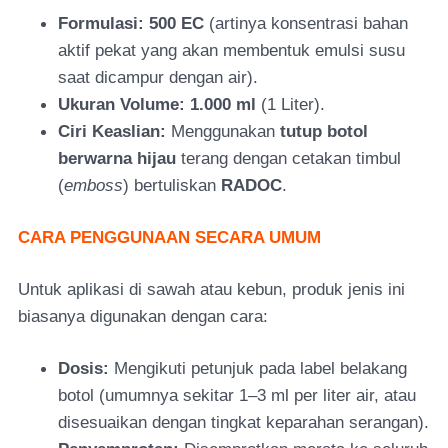
Formulasi:
500 EC
(artinya konsentrasi bah
an
aktif pekat yang akan membentuk emulsi susu
saat dicampur dengan air).
Ukuran Volume:
1.000 ml
(1 Liter).
Ciri Keaslian:
Menggunakan
tutup botol
berwarna hijau
teran
g dengan cetakan timbul
(
emboss
) bertuliskan
RADOC
.
CARA PENGGUNAAN SECARA UMUM
Untuk aplikasi di sawah atau kebun, produk jenis ini
biasanya digunakan dengan cara:
Dosis:
Mengikuti petunjuk pada label belakang
b
otol (umumnya sekitar 1–3 ml per liter air, atau
disesuaikan dengan tingkat keparahan serangan).